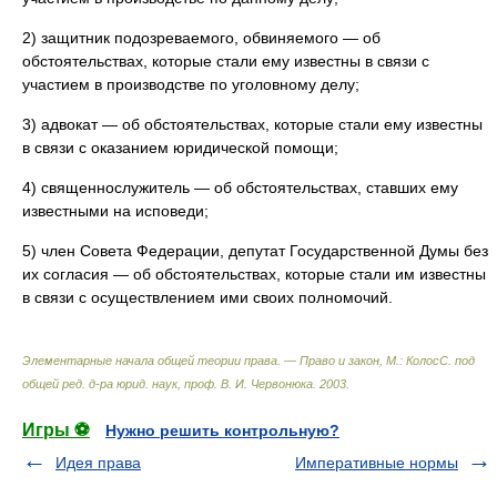
2) защитник подозреваемого, обвиняемого — об
обстоятельствах, которые стали ему известны в связи с
участием в производстве по уголовному делу;
3) адвокат — об обстоятельствах, которые стали ему известны
в связи с оказанием юридической помощи;
4) священнослужитель — об обстоятельствах, ставших ему
известными на исповеди;
5) член Совета Федерации, депутат Государственной Думы без
их согласия — об обстоятельствах, которые стали им известны
в связи с осуществлением ими своих полномочий.
Элементарные начала общей теории права. — Право и закон, М.: КолосС
.
под
общей ред. д-ра юрид. наук, проф. В. И. Червонюка
.
2003
.
Игры ⚽
Нужно решить контрольную?
Идея права
Императивные нормы